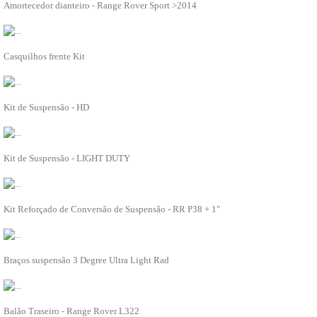
Amortecedor dianteiro - Range Rover Sport >2014
CLIMATIZAÇÃO
ADICIONAR À LISTA
COMBUSTÍVEL
Depósito combustível
DA1244
Tubos de combustível
Casquilhos frente Kit
Bombas de combustível
ADICIONAR À LISTA
Injectores e carburadores
DIREÇÃO
DA4284
Caixa de Direção
Kit de Suspensão - HD
Bomba de direção
ADICIONAR À LISTA
Tubos de direção
Direção
DA4289C
EIXOS
Kit de Suspensão - LIGHT DUTY
ELECTRICIDADE
ADICIONAR À LISTA
Alternador
Sensores e sondas
DA4136HD
Motores de arranque
Kit Reforçado de Conversão de Suspensão - RR P38 + 1"
Manómetros
ADICIONAR À LISTA
Manípulos
Limpa vidros
DA5506
Lâmpadas e casquilhos
Braços suspensão 3 Degree Ultra Light Rad
Interruptores
ADICIONAR À LISTA
Fusíveis, relés e unidades eletrónicas
Faróis e farolins
RKB500082G
Electricidade diversos
Balão Traseiro - Range Rover L322
Canhão de ignição