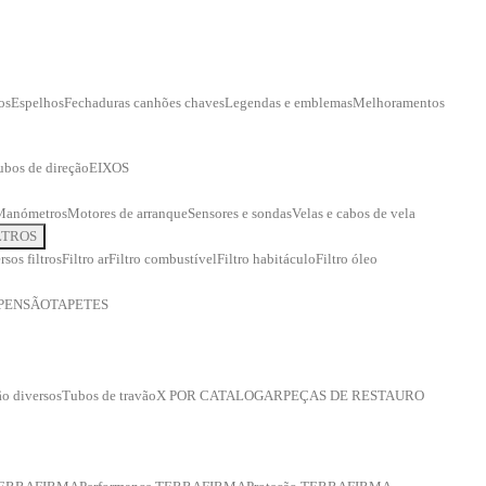
os
Espelhos
Fechaduras canhões chaves
Legendas e emblemas
Melhoramentos
ubos de direção
EIXOS
Manómetros
Motores de arranque
Sensores e sondas
Velas e cabos de vela
LTROS
rsos filtros
Filtro ar
Filtro combustível
Filtro habitáculo
Filtro óleo
PENSÃO
TAPETES
o diversos
Tubos de travão
X POR CATALOGAR
PEÇAS DE RESTAURO