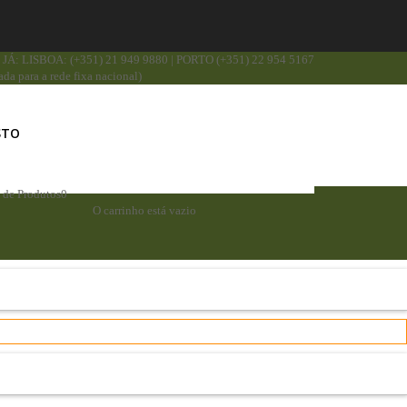
JÁ: LISBOA: (+351) 21 949 9880 | PORTO (+351) 22 954 5167
da para a rede fixa nacional)
STO
a de Produtos
0
O carrinho está vazio