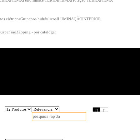
 TERRAFIRMA
Performance TERRAFIRMA
Proteção TERRAFIRMA
os elétricos
Guinchos hidráulicos
ILUMINAÇÃO
INTERIOR
Suspensão
Zapping - por catalogar
Fique a par das nossas novidades