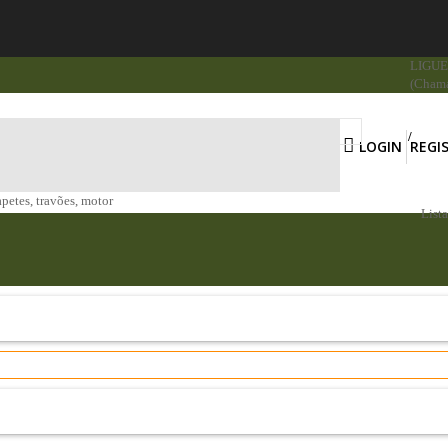
LIGUE 
(Chama
LOGIN
REGI
apetes, travões, motor
List