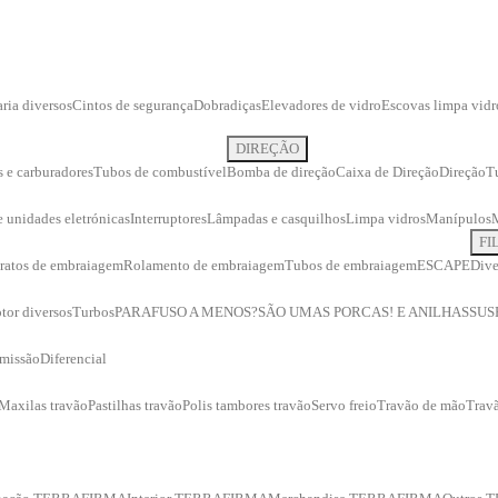
ria diversos
Cintos de segurança
Dobradiças
Elevadores de vidro
Escovas limpa vidr
DIREÇÃO
s e carburadores
Tubos de combustível
Bomba de direção
Caixa de Direção
Direção
T
 e unidades eletrónicas
Interruptores
Lâmpadas e casquilhos
Limpa vidros
Manípulos
FI
ratos de embraiagem
Rolamento de embraiagem
Tubos de embraiagem
ESCAPE
Dive
tor diversos
Turbos
PARAFUSO A MENOS?
SÃO UMAS PORCAS! E ANILHAS
SUS
smissão
Diferencial
Maxilas travão
Pastilhas travão
Polis tambores travão
Servo freio
Travão de mão
Travã