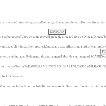
ria diversos
Cintos de segurança
Dobradiças
Elevadores de vidro
Escovas limpa vidr
DIREÇÃO
s e carburadores
Tubos de combustível
Bomba de direção
Caixa de Direção
Direção
T
 e unidades eletrónicas
Interruptores
Lâmpadas e casquilhos
Limpa vidros
Manípulos
FI
ratos de embraiagem
Rolamento de embraiagem
Tubos de embraiagem
ESCAPE
Dive
tor diversos
Turbos
PARAFUSO A MENOS?
SÃO UMAS PORCAS! E ANILHAS
SUS
smissão
Diferencial
Maxilas travão
Pastilhas travão
Polis tambores travão
Servo freio
Travão de mão
Travã