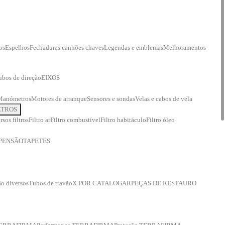
os
Espelhos
Fechaduras canhões chaves
Legendas e emblemas
Melhoramentos
ubos de direção
EIXOS
Manómetros
Motores de arranque
Sensores e sondas
Velas e cabos de vela
LTROS
rsos filtros
Filtro ar
Filtro combustível
Filtro habitáculo
Filtro óleo
PENSÃO
TAPETES
o diversos
Tubos de travão
X POR CATALOGAR
PEÇAS DE RESTAURO