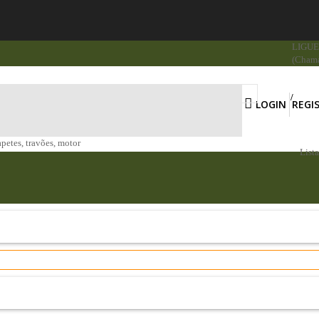
LIGUE 
(Chama
LOGIN
REGI
apetes, travões, motor
List