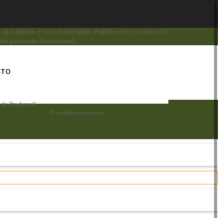
JÁ: LISBOA: (+351) 21 949 9880 | PORTO (+351) 22 954 5167
da para a rede fixa nacional)
STO
a de Produtos
0
O carrinho está vazio