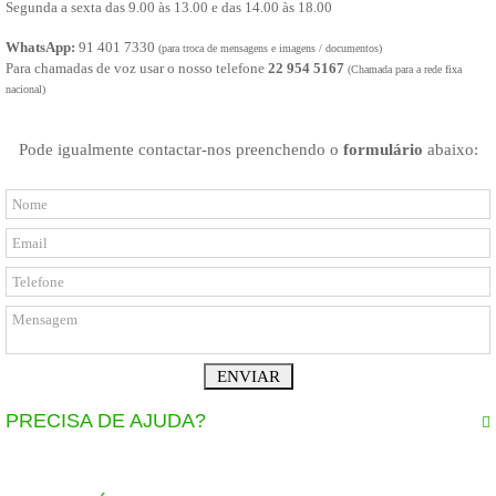
Segunda a sexta das 9.00 às 13.00 e das 14.00 às 18.00
CLIMATIZAÇÃO
COMBUSTÍVEL
WhatsApp:
91 401 7330
(para troca de mensagens e imagens / documentos)
Depósito combustível
Para chamadas de voz usar o nosso telefone
22 954 5167
(Chamada para a rede fixa
Tubos de combustível
nacional)
Bombas de combustível
Injectores e carburadores
DIREÇÃO
Pode igualmente contactar-nos preenchendo o
formulário
abaixo:
Caixa de Direção
Bomba de direção
Tubos de direção
Direção
EIXOS
ELECTRICIDADE
Alternador
Sensores e sondas
Motores de arranque
Manómetros
Manípulos
Limpa vidros
Lâmpadas e casquilhos
Interruptores
PRECISA DE AJUDA?
Fusíveis, relés e unidades eletrónicas
Faróis e farolins
CONTACTOS
Electricidade diversos
Canhão de ignição