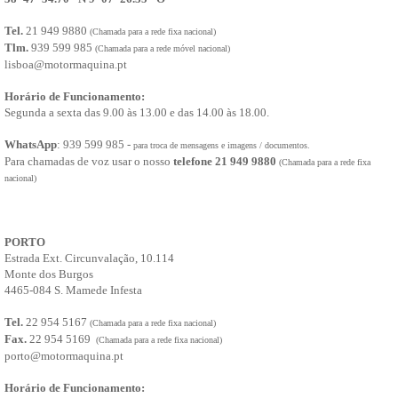
Tubos de Radiador
Arrefecimento
Tel.
21 949 9880
(Chamada para a rede fixa nacional)
Bombas água
Tlm.
939 599 985
(Chamada para a rede móvel nacional)
Radiadores
lisboa@motormaquina.pt
CARROÇARIA
Acabamento interior
Horário de Funcionamento:
Melhoramentos
Segunda a sexta das 9.00 às 13.00 e das 14.00 às 18.00.
Cintos de segurança
Vidros
WhatsApp
: 939 599 985 -
para troca de mensagens e imagens / documentos.
Para choques
Para chamadas de voz usar o nosso
telefone 21 949 9880
(Chamada para a rede fixa
Palas de roda
nacional)
Legendas e emblemas
Painéis, portas e guarda lamas
Fechaduras canhões chaves
Espelhos
PORTO
Escovas limpa vidros
Estrada Ext. Circunvalação, 10.114
Elevadores de vidro
Monte dos Burgos
Dobradiças
4465-084 S. Mamede Infesta
Carroçaria diversos
Calhas
Tel.
22 954 5167
(Chamada para a rede fixa nacional)
Cabos
Fax.
22 954 5169
(Chamada para a rede fixa nacional)
Borrachas e vedantes
porto@motormaquina.pt
Acabamento exterior
Suportes de Roda
Horário de Funcionamento:
CHASSIS