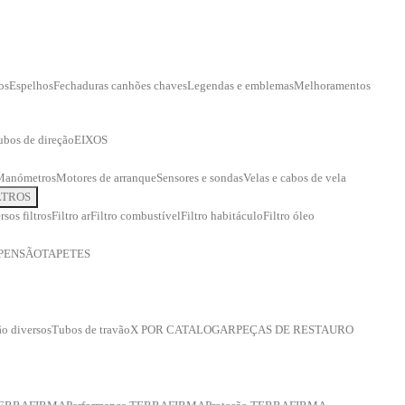
os
Espelhos
Fechaduras canhões chaves
Legendas e emblemas
Melhoramentos
ubos de direção
EIXOS
Manómetros
Motores de arranque
Sensores e sondas
Velas e cabos de vela
LTROS
rsos filtros
Filtro ar
Filtro combustível
Filtro habitáculo
Filtro óleo
PENSÃO
TAPETES
o diversos
Tubos de travão
X POR CATALOGAR
PEÇAS DE RESTAURO