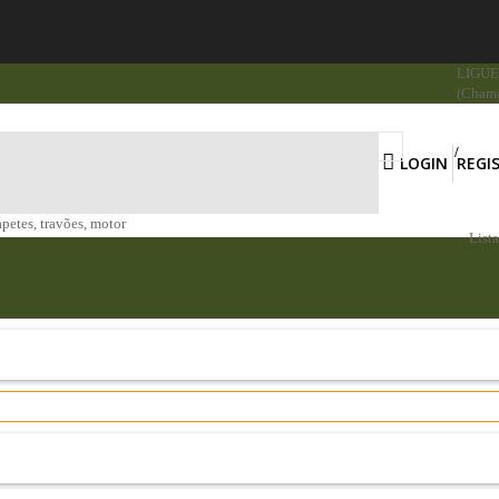
LIGUE 
(Chama
LOGIN
REGI
apetes, travões, motor
List