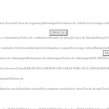
ria diversos
Cintos de segurança
Dobradiças
Elevadores de vidro
Escovas limpa vidr
DIREÇÃO
s e carburadores
Tubos de combustível
Bomba de direção
Caixa de Direção
Direção
T
 e unidades eletrónicas
Interruptores
Lâmpadas e casquilhos
Limpa vidros
Manípulos
FI
ratos de embraiagem
Rolamento de embraiagem
Tubos de embraiagem
ESCAPE
Dive
tor diversos
Turbos
PARAFUSO A MENOS?
SÃO UMAS PORCAS! E ANILHAS
SUS
smissão
Diferencial
Maxilas travão
Pastilhas travão
Polis tambores travão
Servo freio
Travão de mão
Travã