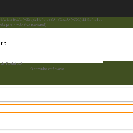
JÁ: LISBOA: (+351) 21 949 9880 | PORTO (+351) 22 954 5167
da para a rede fixa nacional)
STO
a de Produtos
0
O carrinho está vazio