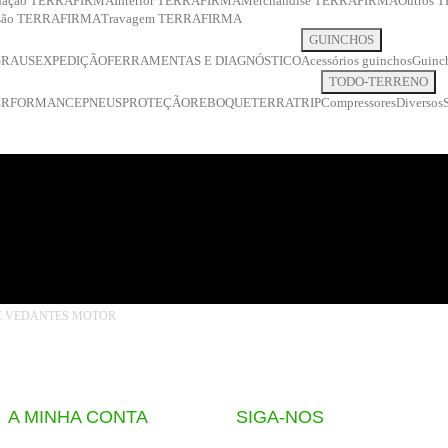
inação TERRAFIRMA
Interior TERRAFIRMA
Merchandise TERRAFIRMA
Outros
ssão TERRAFIRMA
Travagem TERRAFIRMA
GUINCHOS
GRAUS
EXPEDIÇÃO
FERRAMENTAS E DIAGNÓSTICO
Acessórios guinchos
Guinch
TODO-TERRENO
ERFORMANCE
PNEUS
PROTEÇÃO
REBOQUE
TERRATRIP
Compressores
Diversos
E VEDANTES MOTOR
A MINHA CONTA
SIGA-NOS