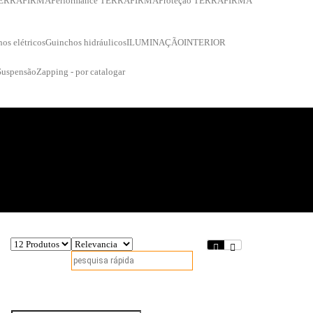
 TERRAFIRMA
Performance TERRAFIRMA
Proteção TERRAFIRMA
os elétricos
Guinchos hidráulicos
ILUMINAÇÃO
INTERIOR
Suspensão
Zapping - por catalogar
Fique a par das nossas novidades