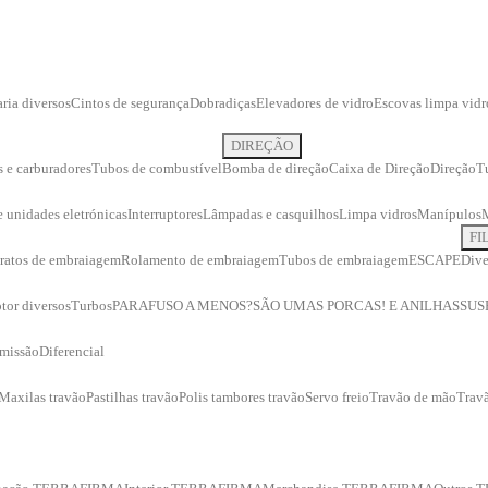
ria diversos
Cintos de segurança
Dobradiças
Elevadores de vidro
Escovas limpa vidr
DIREÇÃO
s e carburadores
Tubos de combustível
Bomba de direção
Caixa de Direção
Direção
T
 e unidades eletrónicas
Interruptores
Lâmpadas e casquilhos
Limpa vidros
Manípulos
FI
ratos de embraiagem
Rolamento de embraiagem
Tubos de embraiagem
ESCAPE
Dive
tor diversos
Turbos
PARAFUSO A MENOS?
SÃO UMAS PORCAS! E ANILHAS
SUS
smissão
Diferencial
Maxilas travão
Pastilhas travão
Polis tambores travão
Servo freio
Travão de mão
Travã