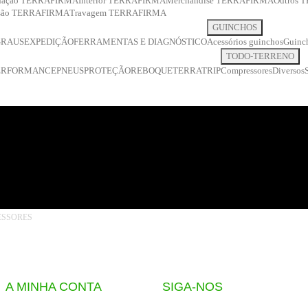
inação TERRAFIRMA
Interior TERRAFIRMA
Merchandise TERRAFIRMA
Outros
ssão TERRAFIRMA
Travagem TERRAFIRMA
GUINCHOS
GRAUS
EXPEDIÇÃO
FERRAMENTAS E DIAGNÓSTICO
Acessórios guinchos
Guinch
TODO-TERRENO
ERFORMANCE
PNEUS
PROTEÇÃO
REBOQUE
TERRATRIP
Compressores
Diversos
ESSORES
A MINHA CONTA
SIGA-NOS