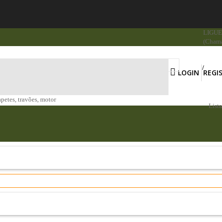
LIGUE 
(Chama
LOGIN
REGI
apetes, travões, motor
List