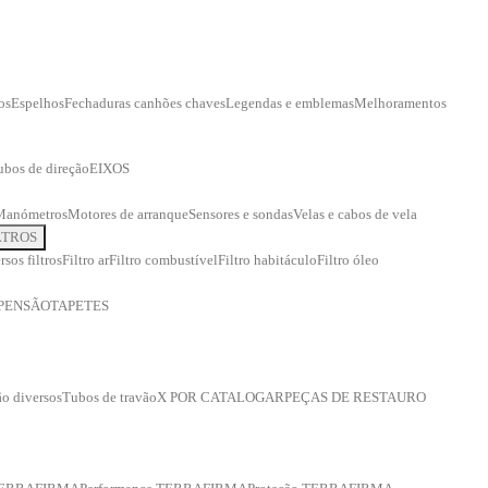
os
Espelhos
Fechaduras canhões chaves
Legendas e emblemas
Melhoramentos
ubos de direção
EIXOS
Manómetros
Motores de arranque
Sensores e sondas
Velas e cabos de vela
LTROS
rsos filtros
Filtro ar
Filtro combustível
Filtro habitáculo
Filtro óleo
PENSÃO
TAPETES
o diversos
Tubos de travão
X POR CATALOGAR
PEÇAS DE RESTAURO