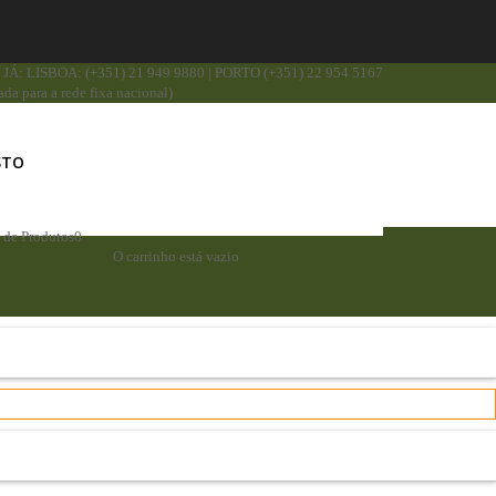
JÁ: LISBOA: (+351) 21 949 9880 | PORTO (+351) 22 954 5167
da para a rede fixa nacional)
STO
a de Produtos
0
O carrinho está vazio