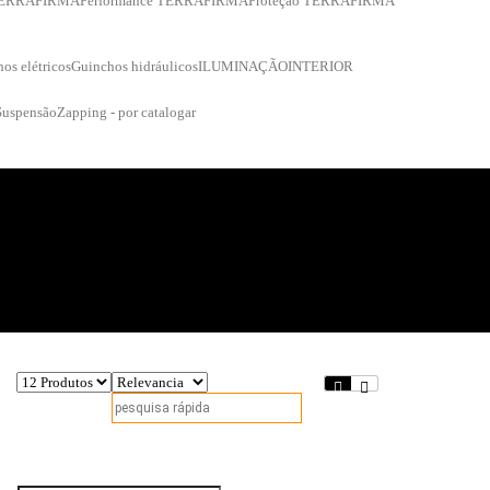
 TERRAFIRMA
Performance TERRAFIRMA
Proteção TERRAFIRMA
os elétricos
Guinchos hidráulicos
ILUMINAÇÃO
INTERIOR
Suspensão
Zapping - por catalogar
Fique a par das nossas novidades