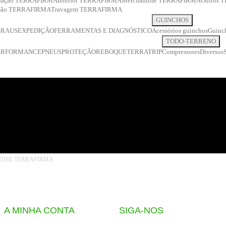
inação TERRAFIRMA
Interior TERRAFIRMA
Merchandise TERRAFIRMA
Outros
ssão TERRAFIRMA
Travagem TERRAFIRMA
GUINCHOS
GRAUS
EXPEDIÇÃO
FERRAMENTAS E DIAGNÓSTICO
Acessórios guinchos
Guinch
TODO-TERRENO
ERFORMANCE
PNEUS
PROTEÇÃO
REBOQUE
TERRATRIP
Compressores
Diversos
ISE TERRAFIRMA
A MINHA CONTA
SIGA-NOS