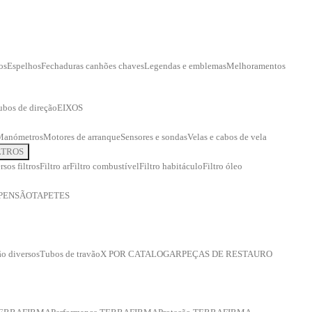
os
Espelhos
Fechaduras canhões chaves
Legendas e emblemas
Melhoramentos
ubos de direção
EIXOS
Manómetros
Motores de arranque
Sensores e sondas
Velas e cabos de vela
LTROS
rsos filtros
Filtro ar
Filtro combustível
Filtro habitáculo
Filtro óleo
PENSÃO
TAPETES
o diversos
Tubos de travão
X POR CATALOGAR
PEÇAS DE RESTAURO