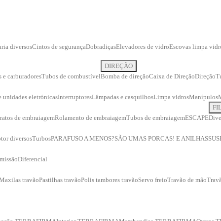
ria diversos
Cintos de segurança
Dobradiças
Elevadores de vidro
Escovas limpa vidr
DIREÇÃO
s e carburadores
Tubos de combustível
Bomba de direção
Caixa de Direção
Direção
T
 e unidades eletrónicas
Interruptores
Lâmpadas e casquilhos
Limpa vidros
Manípulos
FI
ratos de embraiagem
Rolamento de embraiagem
Tubos de embraiagem
ESCAPE
Dive
tor diversos
Turbos
PARAFUSO A MENOS?
SÃO UMAS PORCAS! E ANILHAS
SUS
smissão
Diferencial
Maxilas travão
Pastilhas travão
Polis tambores travão
Servo freio
Travão de mão
Travã