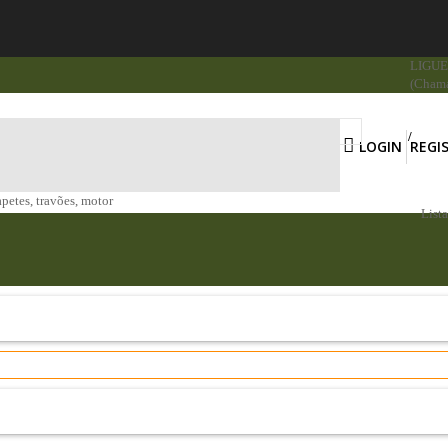
LIGUE 
(Chama
LOGIN
REGI
apetes, travões, motor
List