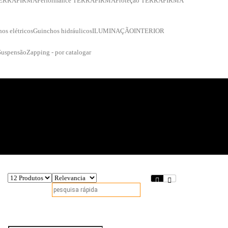
 TERRAFIRMA
Performance TERRAFIRMA
Proteção TERRAFIRMA
os elétricos
Guinchos hidráulicos
ILUMINAÇÃO
INTERIOR
Suspensão
Zapping - por catalogar
Fique a par das nossas novidades