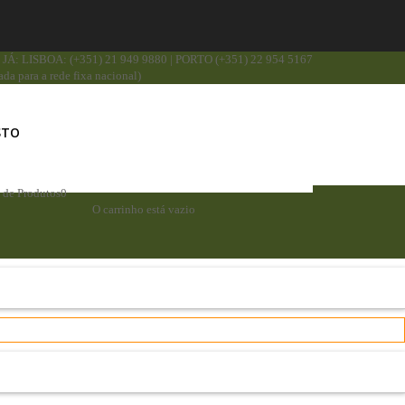
JÁ: LISBOA: (+351) 21 949 9880 | PORTO (+351) 22 954 5167
da para a rede fixa nacional)
STO
a de Produtos
0
O carrinho está vazio