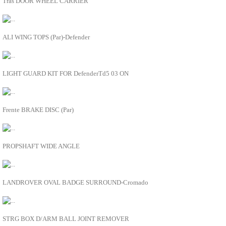
Trás DOOR WHEEL CARRIER
CLIMATIZAÇÃO
ADICIONAR À LISTA
COMBUSTÍVEL
Depósito combustível
DA4049
Tubos de combustível
ALI WING TOPS (Par)-Defender
Bombas de combustível
ADICIONAR À LISTA
Injectores e carburadores
DIREÇÃO
DA4400
Caixa de Direção
LIGHT GUARD KIT FOR DefenderTd5 03 ON
Bomba de direção
ADICIONAR À LISTA
Tubos de direção
Direção
DA4603
EIXOS
Frente BRAKE DISC (Par)
ELECTRICIDADE
ADICIONAR À LISTA
Alternador
Sensores e sondas
DA6350
Motores de arranque
PROPSHAFT WIDE ANGLE
Manómetros
ADICIONAR À LISTA
Manípulos
Limpa vidros
DA1072
Lâmpadas e casquilhos
LANDROVER OVAL BADGE SURROUND-Cromado
Interruptores
ADICIONAR À LISTA
Fusíveis, relés e unidades eletrónicas
Faróis e farolins
DA1125
Electricidade diversos
STRG BOX D/ARM BALL JOINT REMOVER
Canhão de ignição