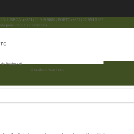
JÁ: LISBOA: (+351) 21 949 9880 | PORTO (+351) 22 954 5167
da para a rede fixa nacional)
STO
a de Produtos
0
O carrinho está vazio