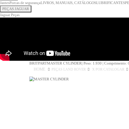
COMBUSTÍVEL
Jantes
Porcas de segurança
LIVROS, MANUAIS, CATÁLOGOS
LUBRIFICANTES
P
Depósito combustível
PEÇAS JAGUAR
Tubos de combustível
Jaguar Peças
Bombas de combustível
Injectores e carburadores
DIREÇÃO
Caixa de Direção
Bomba de direção
Tubos de direção
Direção
EIXOS
ELECTRICIDADE
BRITPART
MASTER CYLINDER
| Peso: 1.930 | Comprimento: 0
Alternador
Sensores e sondas
HOME
PEÇAS LAND ROVER
X POR CATALOGAR
Motores de arranque
Manómetros
Manípulos
Limpa vidros
Lâmpadas e casquilhos
Interruptores
Fusíveis, relés e unidades eletrónicas
Faróis e farolins
Electricidade diversos
Canhão de ignição
Velas e cabos de vela