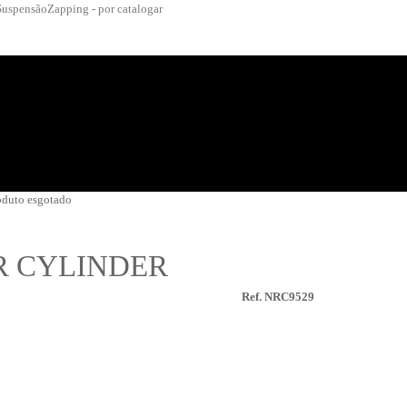
Suspensão
Zapping - por catalogar
oduto esgotado
R CYLINDER
Ref. NRC9529