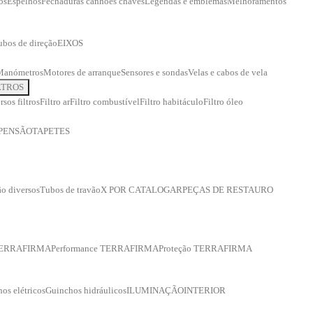
os
Espelhos
Fechaduras canhões chaves
Legendas e emblemas
Melhoramentos
ubos de direção
EIXOS
Manómetros
Motores de arranque
Sensores e sondas
Velas e cabos de vela
LTROS
rsos filtros
Filtro ar
Filtro combustível
Filtro habitáculo
Filtro óleo
PENSÃO
TAPETES
o diversos
Tubos de travão
X POR CATALOGAR
PEÇAS DE RESTAURO
 TERRAFIRMA
Performance TERRAFIRMA
Proteção TERRAFIRMA
os elétricos
Guinchos hidráulicos
ILUMINAÇÃO
INTERIOR