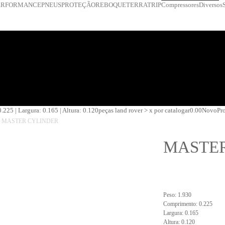
ERFORMANCE
PNEUS
PROTEÇÃO
REBOQUE
TERRATRIP
Compressores
Diversos
.225 | Largura: 0.165 | Altura: 0.120
peças land rover > x por catalogar
0.00
Novo
Pr
MASTER CYLINDER
MASTE
Peso: 1.930
Comprimento: 0.225
Largura: 0.165
Altura: 0.120