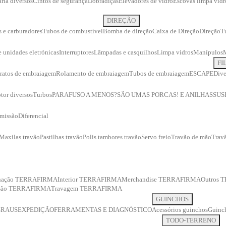
ria diversos
Cintos de segurança
Dobradiças
Elevadores de vidro
Escovas limpa vidr
DIREÇÃO
s e carburadores
Tubos de combustível
Bomba de direção
Caixa de Direção
Direção
T
 e unidades eletrónicas
Interruptores
Lâmpadas e casquilhos
Limpa vidros
Manípulos
FI
ratos de embraiagem
Rolamento de embraiagem
Tubos de embraiagem
ESCAPE
Dive
tor diversos
Turbos
PARAFUSO A MENOS?
SÃO UMAS PORCAS! E ANILHAS
SUS
smissão
Diferencial
Maxilas travão
Pastilhas travão
Polis tambores travão
Servo freio
Travão de mão
Travã
inação TERRAFIRMA
Interior TERRAFIRMA
Merchandise TERRAFIRMA
Outros
ssão TERRAFIRMA
Travagem TERRAFIRMA
GUINCHOS
GRAUS
EXPEDIÇÃO
FERRAMENTAS E DIAGNÓSTICO
Acessórios guinchos
Guinch
TODO-TERRENO