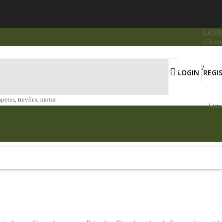
LIGUE 
(Chama
LOGIN
REGI
apetes, travões, motor
List