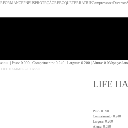
ERFORMANCE
PNEUS
PROTEÇÃO
REBOQUE
TERRATRIP
Compressores
Diversos
| Peso: 0.090 | Comprimento: 0.240 | Largura: 0.200 | Altura: 0.030
peças lan
LIFE HAMMER - CLASSIC
LIFE H
Peso: 0.090
Comprimento: 0.240
Largura: 0.200
Altura: 0.030