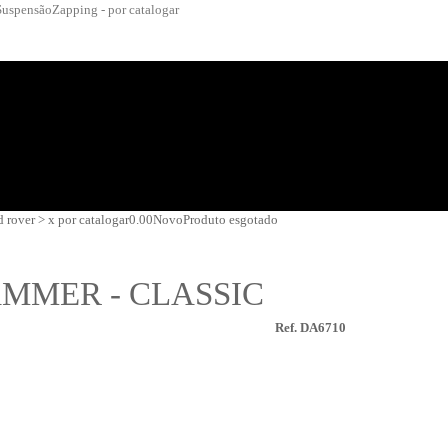
Suspensão
Zapping - por catalogar
d rover > x por catalogar
0.00
Novo
Produto esgotado
AMMER - CLASSIC
Ref. DA6710