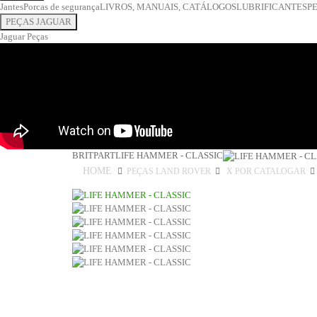
COMBUSTÍVEL
Jantes
Porcas de segurança
LIVROS, MANUAIS, CATÁLOGOS
LUBRIFICANTES
P
Depósito combustível
PEÇAS JAGUAR
Tubos de combustível
Jaguar Peças
Bombas de combustível
Injectores e carburadores
DIREÇÃO
Caixa de Direção
Bomba de direção
Tubos de direção
Direção
EIXOS
ELECTRICIDADE
BRITPART
LIFE HAMMER - CLASSIC
Alternador
Sensores e sondas
HOME
PEÇAS LAND ROVER
X POR CATALOGAR
Motores de arranque
Manómetros
Manípulos
Limpa vidros
Lâmpadas e casquilhos
Interruptores
Fusíveis, relés e unidades eletrónicas
Faróis e farolins
Electricidade diversos
Canhão de ignição
Velas e cabos de vela