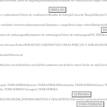
ria diversos
Cintos de segurança
Dobradiças
Elevadores de vidro
Escovas limpa vidr
DIREÇÃO
s e carburadores
Tubos de combustível
Bomba de direção
Caixa de Direção
Direção
T
 e unidades eletrónicas
Interruptores
Lâmpadas e casquilhos
Limpa vidros
Manípulos
FI
ratos de embraiagem
Rolamento de embraiagem
Tubos de embraiagem
ESCAPE
Dive
tor diversos
Turbos
PARAFUSO A MENOS?
SÃO UMAS PORCAS! E ANILHAS
SUS
smissão
Diferencial
Maxilas travão
Pastilhas travão
Polis tambores travão
Servo freio
Travão de mão
Travã
inação TERRAFIRMA
Interior TERRAFIRMA
Merchandise TERRAFIRMA
Outros
ssão TERRAFIRMA
Travagem TERRAFIRMA
GUINCHOS
GRAUS
EXPEDIÇÃO
FERRAMENTAS E DIAGNÓSTICO
Acessórios guinchos
Guinch
TODO-TERRENO