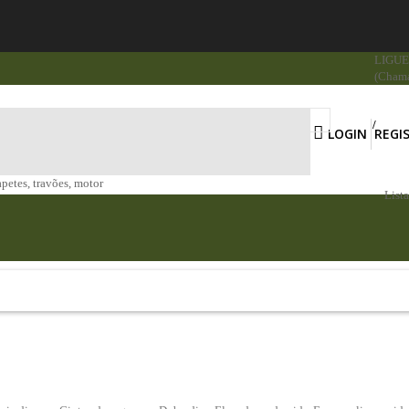
LIGUE 
(Chama
LOGIN
REGI
apetes, travões, motor
List