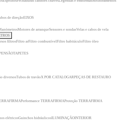
os
Espelhos
Fechaduras canhões chaves
Legendas e emblemas
Melhoramentos
ubos de direção
EIXOS
Manómetros
Motores de arranque
Sensores e sondas
Velas e cabos de vela
LTROS
rsos filtros
Filtro ar
Filtro combustível
Filtro habitáculo
Filtro óleo
PENSÃO
TAPETES
o diversos
Tubos de travão
X POR CATALOGAR
PEÇAS DE RESTAURO
 TERRAFIRMA
Performance TERRAFIRMA
Proteção TERRAFIRMA
os elétricos
Guinchos hidráulicos
ILUMINAÇÃO
INTERIOR