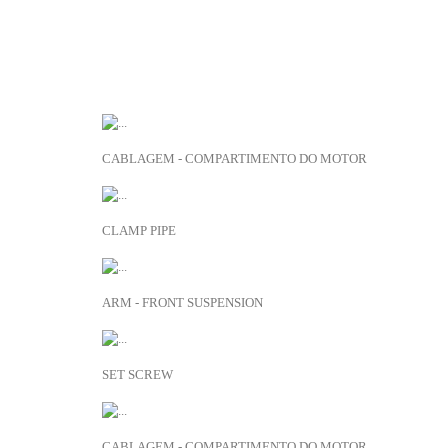
EMBRAIAGEM
Bombas embraiagem
Discos embraiagem
Embraiagem diversos
Kits de embraiagem
Pratos de embraiagem
RECOMENDADO
PARA SI
Tubos de embraiagem
Rolamento de embraiagem
LR165708
ESCAPE
CABLAGEM - COMPARTIMENTO DO MOTOR
FILTROS
ADICIONAR À LISTA
Filtro óleo
Filtro combustível
ESR1615
Filtro ar
CLAMP PIPE
Filtro habitáculo
ADICIONAR À LISTA
Diversos filtros
KITS DE REVISÃO
LR078657
MOTOR
ARM - FRONT SUSPENSION
Motor diversos
ADICIONAR À LISTA
Juntas e vedantes motor
Apoios motor
SH605071L
Correias e distribuição
SET SCREW
Turbos
ADICIONAR À LISTA
PARAFUSO A MENOS?
SÃO UMAS PORCAS! E ANILHAS
LR165724
SUSPENSÃO
CABLAGEM - COMPARTIMENTO DO MOTOR