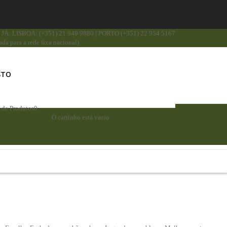
JÁ: LISBOA: (+351) 21 949 9880 | PORTO (+351) 22 954 5167
da para a rede fixa nacional)
STO
a de Produtos
0
O carrinho está vazio