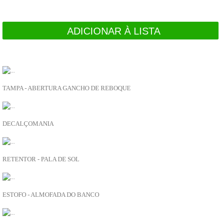
Tubos de Radiador
Arrefecimento
Bombas água
ADICIONAR À LISTA
Radiadores
CARROÇARIA
Acabamento interior
Melhoramentos
RECOMENDADO
PARA SI
Cintos de segurança
Vidros
LR167446
Para choques
TAMPA - ABERTURA GANCHO DE REBOQUE
Palas de roda
ADICIONAR À LISTA
Legendas e emblemas
Painéis, portas e guarda lamas
BTR6197
Fechaduras canhões chaves
DECALÇOMANIA
Espelhos
ADICIONAR À LISTA
Escovas limpa vidros
Elevadores de vidro
LR167462
Dobradiças
RETENTOR - PALA DE SOL
Carroçaria diversos
ADICIONAR À LISTA
Calhas
Cabos
BTR6215LOY
Borrachas e vedantes
ESTOFO - ALMOFADA DO BANCO
Acabamento exterior
ADICIONAR À LISTA
Suportes de Roda
CHASSIS