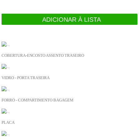
Tubos de Radiador
Arrefecimento
Bombas água
ADICIONAR À LISTA
Radiadores
CARROÇARIA
Acabamento interior
Melhoramentos
RECOMENDADO
PARA SI
Cintos de segurança
Vidros
LR164699
Para choques
COBERTURA-ENCOSTO ASSENTO TRASEIRO
Palas de roda
ADICIONAR À LISTA
Legendas e emblemas
Painéis, portas e guarda lamas
8510137
Fechaduras canhões chaves
VIDRO - PORTA TRASEIRA
Espelhos
ADICIONAR À LISTA
Escovas limpa vidros
Elevadores de vidro
LR164717
Dobradiças
FORRO - COMPARTIMENTO BAGAGEM
Carroçaria diversos
ADICIONAR À LISTA
Calhas
Cabos
8510188
Borrachas e vedantes
PLACA
Acabamento exterior
ADICIONAR À LISTA
Suportes de Roda
CHASSIS