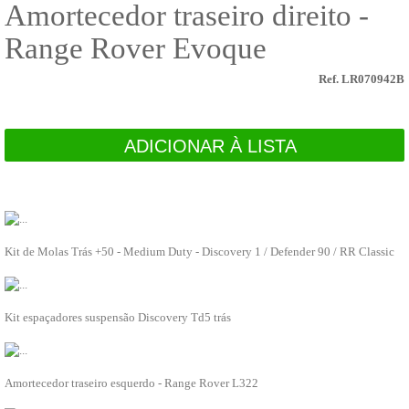
Amortecedor traseiro direito -
Tubos de Radiador
Arrefecimento
Range Rover Evoque
Bombas água
Radiadores
CARROÇARIA
Ref. LR070942B
Acabamento interior
Melhoramentos
Cintos de segurança
Vidros
ADICIONAR À LISTA
Para choques
Palas de roda
Legendas e emblemas
RECOMENDADO
PARA SI
Painéis, portas e guarda lamas
Fechaduras canhões chaves
DA4204
Espelhos
Kit de Molas Trás +50 - Medium Duty - Discovery 1 / Defender 90 / RR Classic
Escovas limpa vidros
ADICIONAR À LISTA
Elevadores de vidro
Dobradiças
DA6342
Carroçaria diversos
Kit espaçadores suspensão Discovery Td5 trás
Calhas
ADICIONAR À LISTA
Cabos
Borrachas e vedantes
LR023580
Acabamento exterior
Amortecedor traseiro esquerdo - Range Rover L322
Suportes de Roda
ADICIONAR À LISTA
CHASSIS