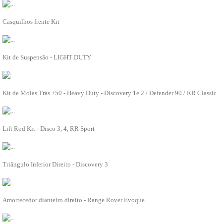
CLIMATIZAÇÃO
DA1247
COMBUSTÍVEL
Casquilhos frente Kit
Depósito combustível
ADICIONAR À LISTA
Tubos de combustível
Bombas de combustível
DA4286C
Injectores e carburadores
Kit de Suspensão - LIGHT DUTY
DIREÇÃO
ADICIONAR À LISTA
Caixa de Direção
Bomba de direção
DA4205
Tubos de direção
Kit de Molas Trás +50 - Heavy Duty - Discovery 1e 2 / Defender 90 / RR Classic
Direção
ADICIONAR À LISTA
EIXOS
ELECTRICIDADE
DA7531
Alternador
Lift Rod Kit - Disco 3, 4, RR Sport
Sensores e sondas
ADICIONAR À LISTA
Motores de arranque
Manómetros
LR075993PY
Manípulos
Triângulo Inferior Direito - Discovery 3
Limpa vidros
ADICIONAR À LISTA
Lâmpadas e casquilhos
Interruptores
LR024442B
Fusíveis, relés e unidades eletrónicas
Amortecedor dianteiro direito - Range Rover Evoque
Faróis e farolins
ADICIONAR À LISTA
Electricidade diversos
Canhão de ignição