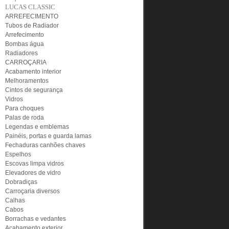
LUCAS CLASSIC
ARREFECIMENTO
Tubos de Radiador
Arrefecimento
Bombas água
Radiadores
CARROÇARIA
Acabamento interior
Melhoramentos
Cintos de segurança
Vidros
Para choques
Palas de roda
Legendas e emblemas
Painéis, portas e guarda lamas
Fechaduras canhões chaves
Espelhos
Escovas limpa vidros
Elevadores de vidro
Dobradiças
Carroçaria diversos
Calhas
Cabos
Borrachas e vedantes
Acabamento exterior