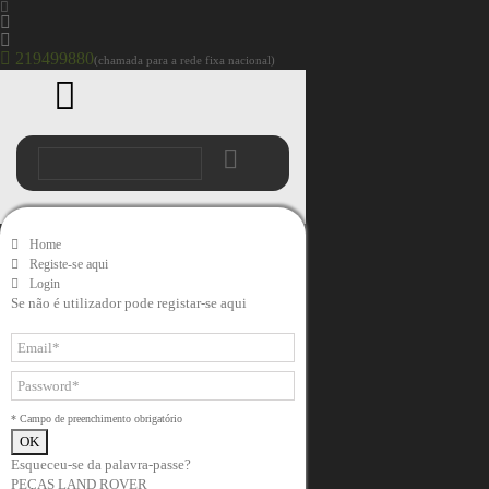
219499880
(chamada para a rede fixa nacional)
Home
Registe-se aqui
Login
Se não é utilizador pode registar-se aqui
* Campo de preenchimento obrigatório
Esqueceu-se da palavra-passe?
PEÇAS LAND ROVER