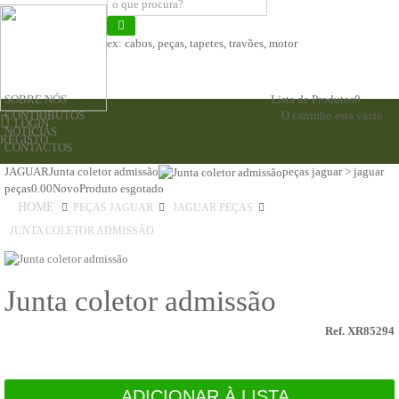
ex:
cabos, peças, tapetes, travões, motor
SOBRE NÓS
Lista de Produtos
0
CONTRIBUTOS
O carrinho está vazio
LOGIN
NOTICIAS
REGISTO
CONTACTOS
JAGUAR
Junta coletor admissão
peças jaguar > jaguar
peças
0.00
Novo
Produto esgotado
HOME
PEÇAS JAGUAR
JAGUAR PEÇAS
JUNTA COLETOR ADMISSÃO
Junta coletor admissão
Ref. XR85294
ADICIONAR À LISTA