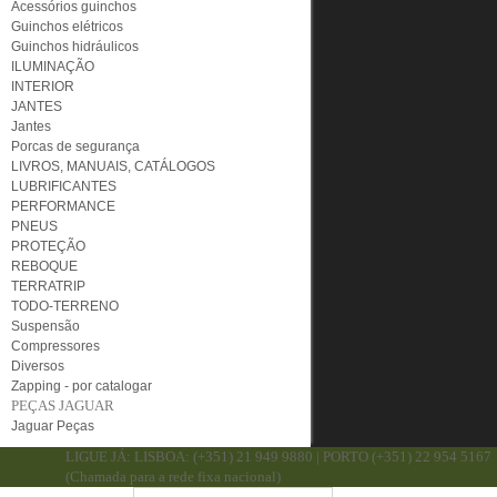
Acessórios guinchos
Guinchos elétricos
Guinchos hidráulicos
ILUMINAÇÃO
INTERIOR
JANTES
Jantes
Porcas de segurança
LIVROS, MANUAIS, CATÁLOGOS
LUBRIFICANTES
PERFORMANCE
PNEUS
PROTEÇÃO
REBOQUE
TERRATRIP
TODO-TERRENO
Suspensão
Compressores
Diversos
Zapping - por catalogar
PEÇAS JAGUAR
Jaguar Peças
LIGUE JÁ: LISBOA: (+351) 21 949 9880 | PORTO (+351) 22 954 5167
(Chamada para a rede fixa nacional)