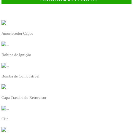
RECOMENDADO
PARA SI
C2S1927
Amortecedor Capot
ADICIONAR À LISTA
AJ810445
Bobina de Ignição
ADICIONAR À LISTA
C2D25079
Bomba de Combustivel
ADICIONAR À LISTA
C2S39141XXX
Capa Traseira do Retrovisor
ADICIONAR À LISTA
T4N6901
Clip
ADICIONAR À LISTA