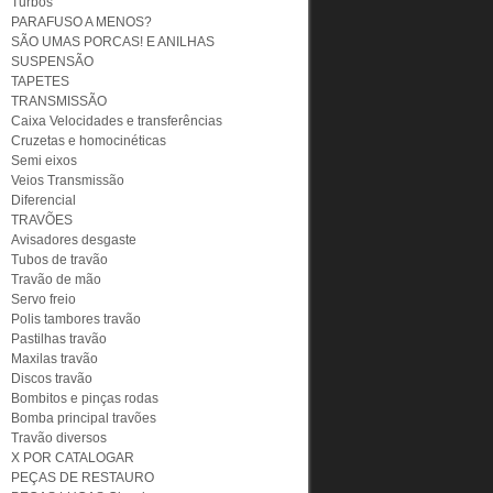
Turbos
PARAFUSO A MENOS?
SÃO UMAS PORCAS! E ANILHAS
SUSPENSÃO
TAPETES
TRANSMISSÃO
Caixa Velocidades e transferências
Cruzetas e homocinéticas
Semi eixos
Veios Transmissão
Diferencial
TRAVÕES
Avisadores desgaste
Tubos de travão
Travão de mão
Servo freio
Polis tambores travão
Pastilhas travão
Maxilas travão
Discos travão
Bombitos e pinças rodas
Bomba principal travões
Travão diversos
X POR CATALOGAR
PEÇAS DE RESTAURO