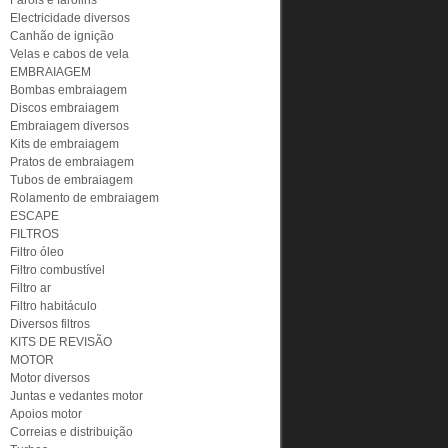
Faróis e farolins
Electricidade diversos
Canhão de ignição
Velas e cabos de vela
EMBRAIAGEM
Bombas embraiagem
Discos embraiagem
Embraiagem diversos
Kits de embraiagem
Pratos de embraiagem
Tubos de embraiagem
Rolamento de embraiagem
ESCAPE
FILTROS
Filtro óleo
Filtro combustível
Filtro ar
Filtro habitáculo
Diversos filtros
KITS DE REVISÃO
MOTOR
Motor diversos
Juntas e vedantes motor
Apoios motor
Correias e distribuição