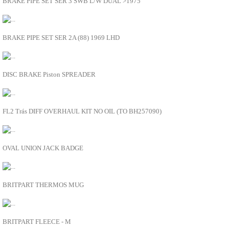
BRAKE PIPE SET SER 3 SWB L/W DUAL >1975
CLIMATIZAÇÃO
ADICIONAR À LISTA
COMBUSTÍVEL
Depósito combustível
DA7429
Tubos de combustível
BRAKE PIPE SET SER 2A (88) 1969 LHD
Bombas de combustível
ADICIONAR À LISTA
Injectores e carburadores
DIREÇÃO
DA7460
Caixa de Direção
DISC BRAKE Piston SPREADER
Bomba de direção
ADICIONAR À LISTA
Tubos de direção
Direção
DA7509E
EIXOS
FL2 Trás DIFF OVERHAUL KIT NO OIL (TO BH257090)
ELECTRICIDADE
ADICIONAR À LISTA
Alternador
Sensores e sondas
DA7638
Motores de arranque
OVAL UNION JACK BADGE
Manómetros
ADICIONAR À LISTA
Manípulos
Limpa vidros
DA8015
Lâmpadas e casquilhos
BRITPART THERMOS MUG
Interruptores
ADICIONAR À LISTA
Fusíveis, relés e unidades eletrónicas
Faróis e farolins
DA8040
Electricidade diversos
BRITPART FLEECE - M
Canhão de ignição