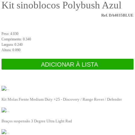
Kit sinoblocos Polybush Azul
Tubos de Radiador
Arrefecimento
Bombas água
Ref. DA4035BLUE
Radiadores
CARROÇARIA
Acabamento interior
Peso: 4.030
Melhoramentos
Comprimento: 0.340
Cintos de segurança
Largura: 0.240
Vidros
Altura: 0.090
Para choques
Palas de roda
Legendas e emblemas
ADICIONAR À LISTA
Painéis, portas e guarda lamas
Fechaduras canhões chaves
Espelhos
RECOMENDADO
PARA SI
Escovas limpa vidros
Elevadores de vidro
DA4201
Dobradiças
Kit Molas Frente Medium Duty +25 - Discovery / Range Rover / Defender
Carroçaria diversos
ADICIONAR À LISTA
Calhas
Cabos
DA5506
Borrachas e vedantes
Braços suspensão 3 Degree Ultra Light Rad
Acabamento exterior
ADICIONAR À LISTA
Suportes de Roda
CHASSIS